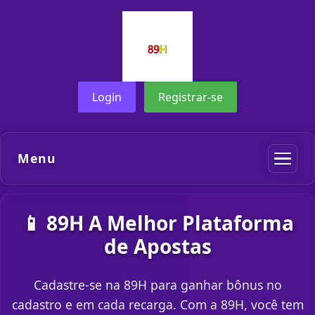
Login
Registrar-se
Menu
📱 89H A Melhor Plataforma
de Apostas
Cadastre-se na 89H para ganhar bônus no
cadastro e em cada recarga. Com a 89H, você tem