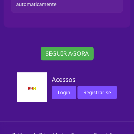
automaticamente
SEGUIR AGORA
Acessos
Login
Registrar-se