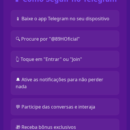
📱 Baixe o app Telegram no seu dispositivo
🔍 Procure por "@89HOficial"
👆 Toque em "Entrar" ou "Join"
🔔 Ative as notificações para não perder
nada
💬 Participe das conversas e interaja
🎁 Receba bônus exclusivos