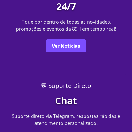
24/7
Fique por dentro de todas as novidades,
promoções e eventos da 89H em tempo real!
Ver Notícias
💬 Suporte Direto
Chat
Suporte direto via Telegram, respostas rápidas e
atendimento personalizado!