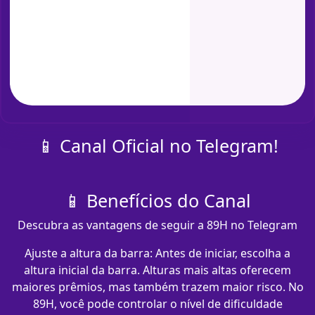
📱 Canal Oficial no Telegram!
📱 Benefícios do Canal
Descubra as vantagens de seguir a 89H no Telegram
Ajuste a altura da barra: Antes de iniciar, escolha a
altura inicial da barra. Alturas mais altas oferecem
maiores prêmios, mas também trazem maior risco. No
89H, você pode controlar o nível de dificuldade