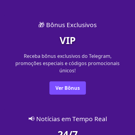
🎁 Bônus Exclusivos
VIP
Receba bônus exclusivos do Telegram,
promoções especiais e códigos promocionais
únicos!
Ver Bônus
📢 Notícias em Tempo Real
24/7