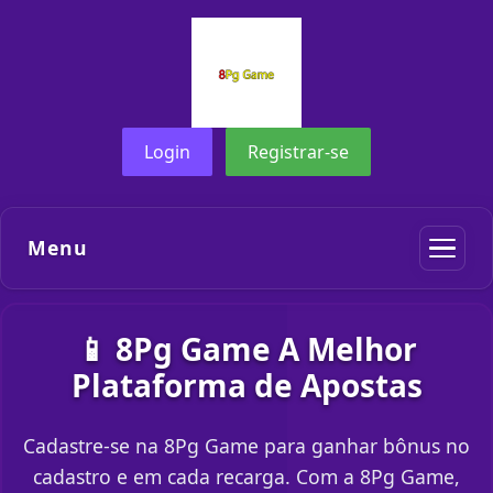
Login
Registrar-se
Menu
📱 8Pg Game A Melhor
Plataforma de Apostas
Cadastre-se na 8Pg Game para ganhar bônus no
cadastro e em cada recarga. Com a 8Pg Game,