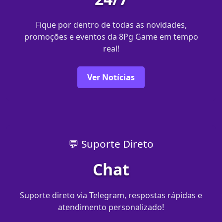
Fique por dentro de todas as novidades,
promoções e eventos da 8Pg Game em tempo
real!
Ver Notícias
💬 Suporte Direto
Chat
Suporte direto via Telegram, respostas rápidas e
atendimento personalizado!