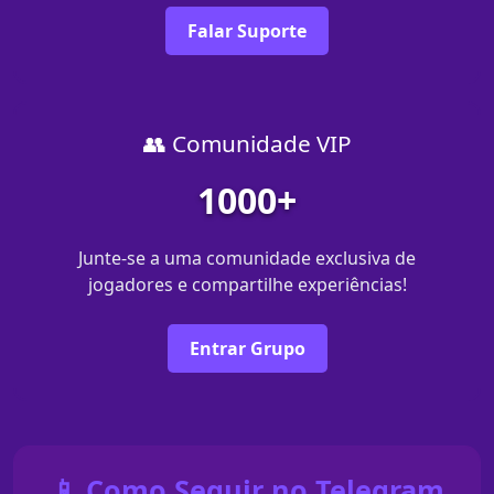
Falar Suporte
👥 Comunidade VIP
1000+
Junte-se a uma comunidade exclusiva de
jogadores e compartilhe experiências!
Entrar Grupo
📱 Como Seguir no Telegram