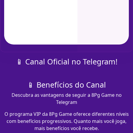
📱 Canal Oficial no Telegram!
📱 Benefícios do Canal
Descubra as vantagens de seguir a 8Pg Game no
Telegram
O programa VIP da 8Pg Game oferece diferentes níveis
com benefícios progressivos. Quanto mais você joga,
mais benefícios você recebe.