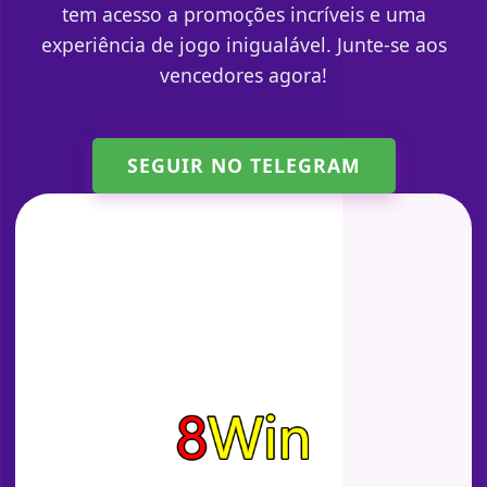
tem acesso a promoções incríveis e uma
experiência de jogo inigualável. Junte-se aos
vencedores agora!
SEGUIR NO TELEGRAM