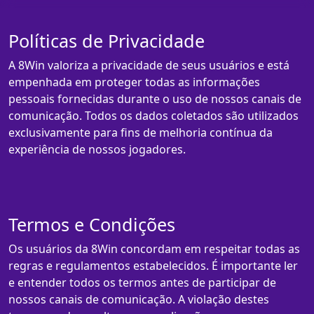
Políticas de Privacidade
A 8Win valoriza a privacidade de seus usuários e está
empenhada em proteger todas as informações
pessoais fornecidas durante o uso de nossos canais de
comunicação. Todos os dados coletados são utilizados
exclusivamente para fins de melhoria contínua da
experiência de nossos jogadores.
Termos e Condições
Os usuários da 8Win concordam em respeitar todas as
regras e regulamentos estabelecidos. É importante ler
e entender todos os termos antes de participar de
nossos canais de comunicação. A violação destes