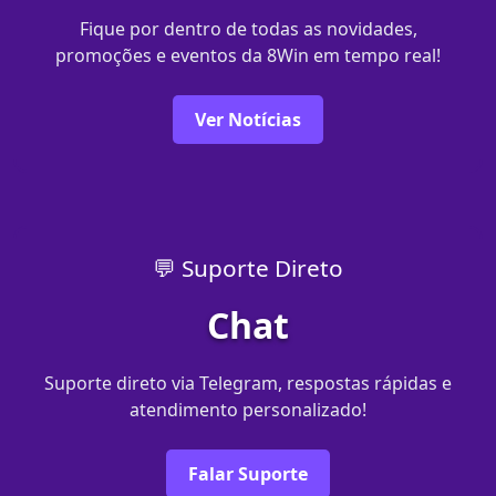
Fique por dentro de todas as novidades,
promoções e eventos da 8Win em tempo real!
Ver Notícias
💬 Suporte Direto
Chat
Suporte direto via Telegram, respostas rápidas e
atendimento personalizado!
Falar Suporte