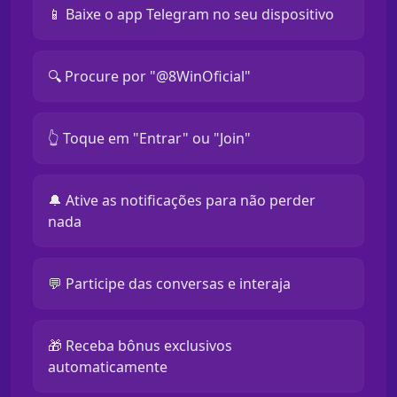
📱 Baixe o app Telegram no seu dispositivo
🔍 Procure por "@8WinOficial"
👆 Toque em "Entrar" ou "Join"
🔔 Ative as notificações para não perder
nada
💬 Participe das conversas e interaja
🎁 Receba bônus exclusivos
automaticamente