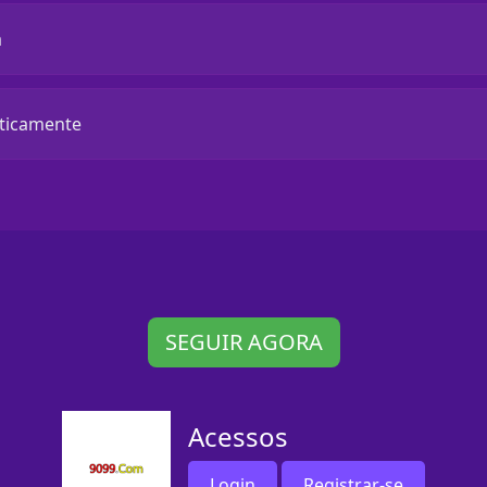
a
aticamente
SEGUIR AGORA
Acessos
Login
Registrar-se