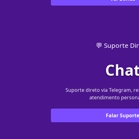
💬 Suporte Di
Cha
Suporte direto via Telegram, r
atendimento persona
Falar Suport