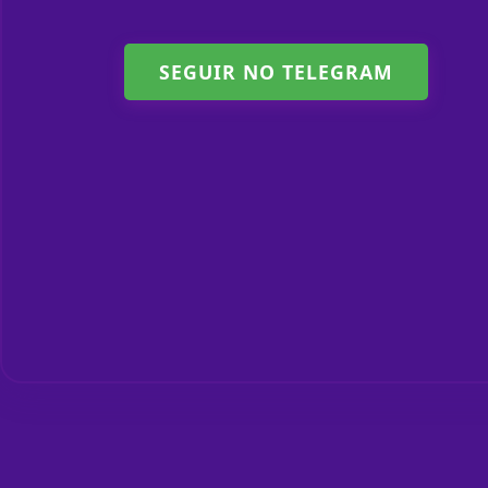
SEGUIR NO TELEGRAM