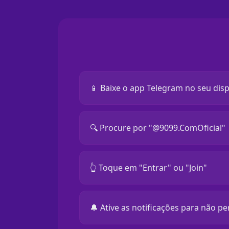
📱 Baixe o app Telegram no seu disp
🔍 Procure por "@9099.ComOficial"
👆 Toque em "Entrar" ou "Join"
🔔 Ative as notificações para não p