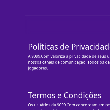
Políticas de Privacida
A 9099.Com valoriza a privacidade de seus 
nossos canais de comunicação. Todos os dad
jogadores.
Termos e Condições
Os usuários da 9099.Com concordam em resp