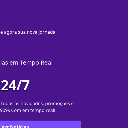
ce agora sua nova jornada!
cias em Tempo Real
24/7
e todas as novidades, promoções e
 9099.Com em tempo real!
Ver Notícias