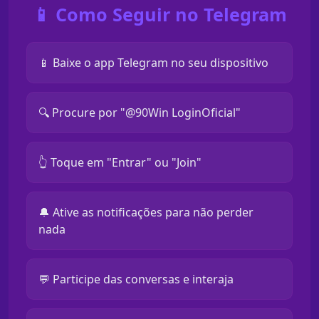
📱 Como Seguir no Telegram
📱 Baixe o app Telegram no seu dispositivo
🔍 Procure por "@90Win LoginOficial"
👆 Toque em "Entrar" ou "Join"
🔔 Ative as notificações para não perder
nada
💬 Participe das conversas e interaja