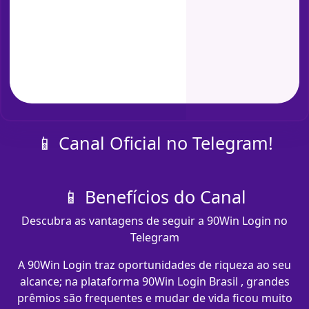
📱 Canal Oficial no Telegram!
📱 Benefícios do Canal
Descubra as vantagens de seguir a 90Win Login no
Telegram
A 90Win Login traz oportunidades de riqueza ao seu
alcance; na plataforma 90Win Login Brasil , grandes
prêmios são frequentes e mudar de vida ficou muito