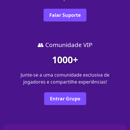
Falar Suporte
👥 Comunidade VIP
1000+
Junte-se a uma comunidade exclusiva de
jogadores e compartilhe experiências!
Entrar Grupo