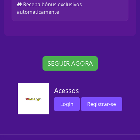
🎁 Receba bônus exclusivos
automaticamente
SEGUIR AGORA
Acessos
Login
Registrar-se