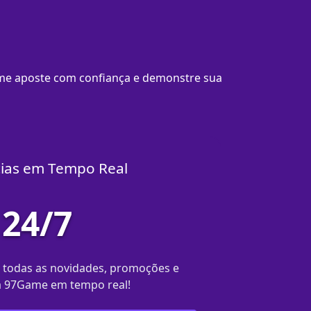
ame aposte com confiança e demonstre sua
cias em Tempo Real
24/7
e todas as novidades, promoções e
a 97Game em tempo real!