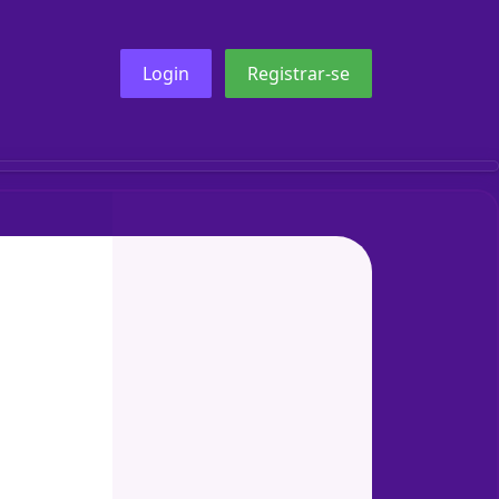
Login
Registrar-se