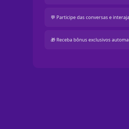
💬 Participe das conversas e interaj
🎁 Receba bônus exclusivos autom