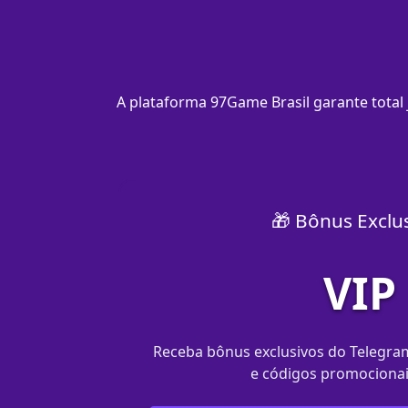
A plataforma 97Game Brasil garante total
🎁 Bônus Exclu
VIP
Receba bônus exclusivos do Telegra
e códigos promocionai