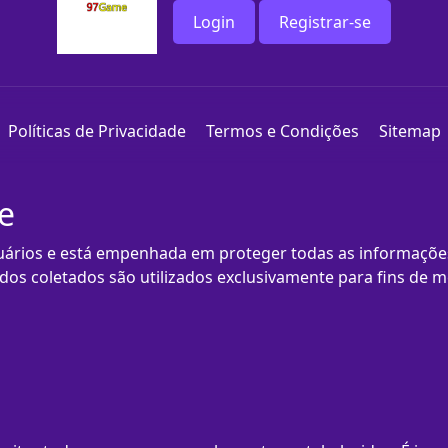
Login
Registrar-se
Políticas de Privacidade
Termos e Condições
Sitemap
de
suários e está empenhada em proteger todas as informaçõe
os coletados são utilizados exclusivamente para fins de m