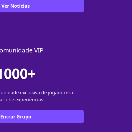
Ver Notícias
Comunidade VIP
1000+
unidade exclusiva de jogadores e
rtilhe experiências!
Entrar Grupo